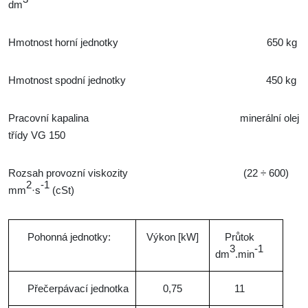
dm
Hmotnost horní jednotky 650 kg
Hmotnost spodní jednotky 450 kg
Pracovní kapalina minerální olej
třídy VG 150
Rozsah provozní viskozity (22 ÷ 600)
2
-1
mm
·s
(cSt)
Pohonná jednotky:
Výkon [kW]
Průtok
3
-1
dm
.min
Přečerpávací jednotka
0,75
11