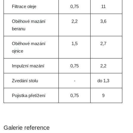
Filtrace oleje
0,75
11
Oběhové mazání
2,2
3,6
beranu
Oběhové mazání
1,5
2,7
ojnice
Impulzní mazání
0,75
2,2
Zvedání stolu
-
do 1,3
Pojistka přetížení
0,75
9
Galerie reference