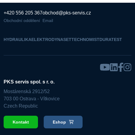
+420 556 205 367
obchod@pks-servis.cz
Obchodní oddělení
Email
HYDRAULIKA
ELEKTRO
DYNASET
TECHNOMIST
DURATEST
PKS servis spol. s r. o.
Mostárenská 2912/52
703 00 Ostrava - Vítkovice
Czech Republic
Kontakt
Eshop