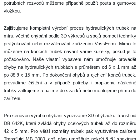
potrubních rozvodů můžeme případně použít pouta s gumovou
vložkou.
Zajišťujeme kompletní výrobní proces hydraulických trubek na
míru, včetně ohýbání podle 3D výkresů a spojů pomocí techniky
prstýnkování nebo rozválcování zařízením VossForm. Mimo to
můžeme na koncích trubek navařit varné kuželky, pokud je to
požadováno. Naše vlastní vybavení nám umožňuje provádět
ohyby na hydraulických trubkách s průměrem od 6 x 1 mm až
po 88,9 x 15 mm. Po dokončení ohybů a ojehlení konců trubek,
provádíme čištění a v případě potřeby i proplachy, následně
trubky zátkujeme a balíme do svazků nebo montujeme přímo do
zařízení.
Pro sériovou výrobu ohýbání využíváme 3D ohýbačku Transfluid
DB 642K, která zvládá ohyby ocelových trubek až do rozměru
42 x 5 mm. Pro větší rozměry trubek pak využíváme zařízení
Transfluid MB 3080, což nám umožňuje pokrýt širší spektrum