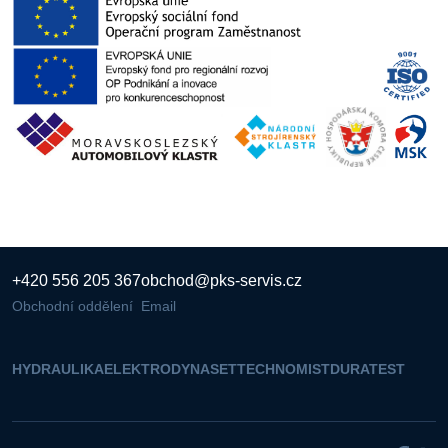
+420 556 205 367
obchod@pks-servis.cz
Obchodní oddělení
Email
HYDRAULIKA
ELEKTRO
DYNASET
TECHNOMIST
DURATEST