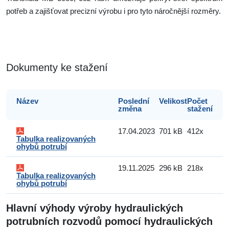
potřeb a zajišťovat precizní výrobu i pro tyto náročnější rozměry.
Dokumenty ke stažení
Název
Poslední
Velikost
Počet
změna
stažení
17.04.2023
701 kB
412x
Tabulka realizovaných
ohybů potrubí
19.11.2025
296 kB
218x
Tabulka realizovaných
ohybů potrubí
Hlavní výhody výroby hydraulických
potrubních rozvodů pomocí hydraulických